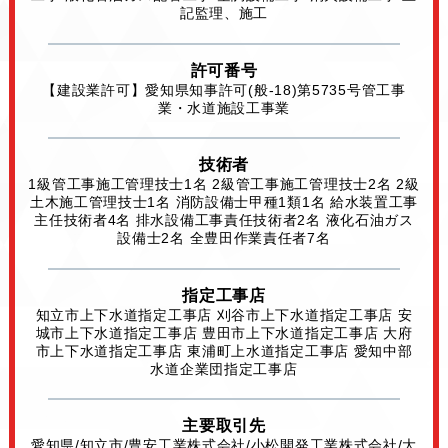
記監理、施工
許可番号
【建設業許可】
愛知県知事許可(般-18)第5735号
管工事
業・水道施設工事業
技術者
1級管工事施工管理技士1名 2級管工事施工管理技士2名 2級
土木施工管理技士1名 消防設備士甲種1類1名 給水装置工事
主任技術者4名 排水設備工事責任技術者2名 液化石油ガス
設備士2名 全豊田作業責任者7名
指定工事店
知立市上下水道指定工事店 刈谷市上下水道指定工事店 安
城市上下水道指定工事店 豊田市上下水道指定工事店 大府
市上下水道指定工事店 東浦町上水道指定工事店 愛知中部
水道企業団指定工事店
主要取引先
愛知県/知立市/豊安工業株式会社/小松開発工業株
式会社/大