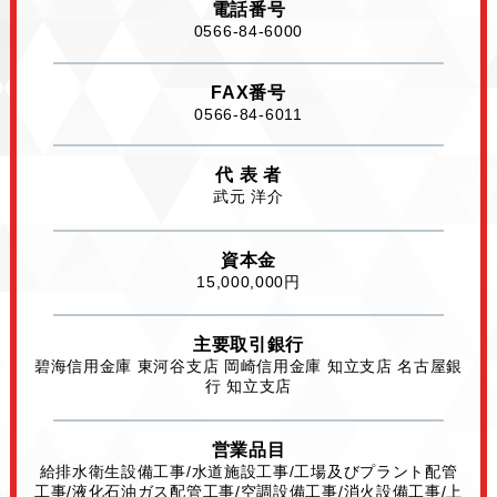
電話番号
0566-84-6000
FAX番号
0566-84-6011
代 表 者
武元 洋介
資本金
15,000,000円
主要取引銀行
碧海信用金庫 東河谷支店 岡崎信用金庫 知立支店 名古屋銀
行 知立支店
営業品目
給排水衛生設備工事/水道施設工事/工場及びプラン
ト配管
工事/液化石油ガス配管工事/空調設備工事/
消火設備工事/上